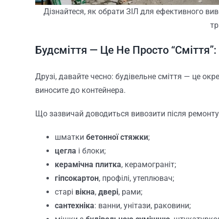
Дізнайтеся, як обрати ЗІЛ для ефективного виво
тр
Будсміття — Це Не Просто “Сміття”: 
Друзі, давайте чесно: будівельне сміття — це окр
виносите до контейнера.
Що зазвичай доводиться вивозити після ремонт
шматки
бетонної стяжки
;
цегла
і блоки;
керамічна плитка
, керамограніт;
гіпсокартон
, профілі, утеплювач;
старі
вікна
,
двері
, рами;
сантехніка
: ванни, унітази, раковини;