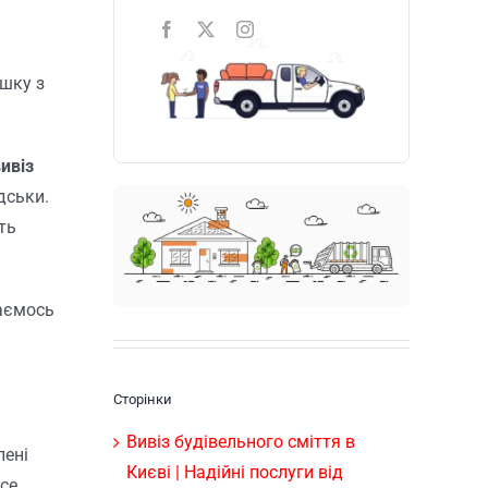
ашку з
ивіз
дськи.
ть
гаємось
Сторінки
Вивіз будівельного сміття в
лені
Києві | Надійні послуги від
все