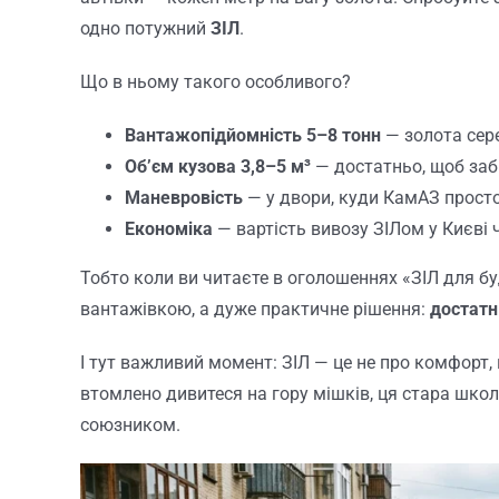
одно потужний
ЗІЛ
.
Що в ньому такого особливого?
Вантажопідйомність 5–8 тонн
— золота сере
Об’єм кузова 3,8–5 м³
— достатньо, щоб забр
Маневровість
— у двори, куди КамАЗ просто 
Економіка
— вартість вивозу ЗІЛом у Києві
Тобто коли ви читаєте в оголошеннях «ЗІЛ для бу
вантажівкою, а дуже практичне рішення:
достатн
І тут важливий момент: ЗІЛ — це не про комфорт, ц
втомлено дивитеся на гору мішків, ця стара шк
союзником.