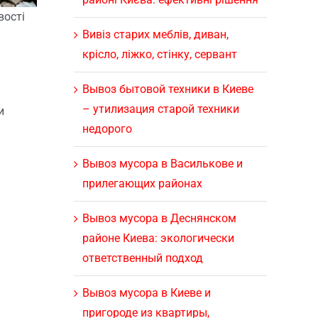
вості
Вивіз старих меблів, диван,
крісло, ліжко, стінку, сервант
Вывоз бытовой техники в Киеве
– утилизация старой техники
и
недорого
Вывоз мусора в Василькове и
прилегающих районах
Вывоз мусора в Деснянском
районе Киева: экологически
ответственный подход
Вывоз мусора в Киеве и
пригороде из квартиры,