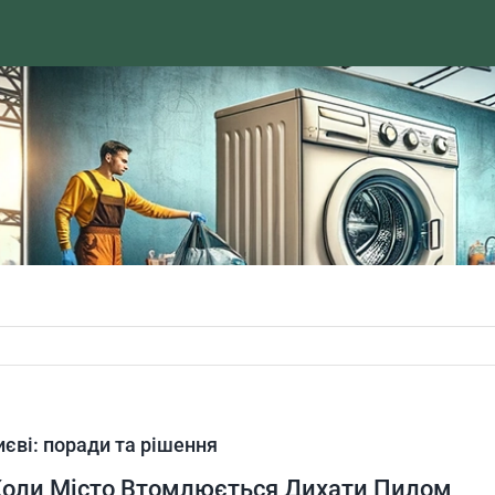
иєві: поради та рішення
 Коли Місто Втомлюється Дихати Пилом