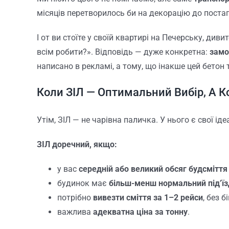
місяців перетворилось би на декорацію до поста
І от ви стоїте у своїй квартирі на Печерську, див
всім робити?». Відповідь — дуже конкретна:
замо
написано в рекламі, а тому, що інакше цей бетон
Коли ЗІЛ — Оптимальний Вибір, А К
Утім, ЗІЛ — не чарівна паличка. У нього є свої іде
ЗІЛ доречний, якщо:
у вас
середній або великий обсяг будсміття
будинок має
більш-менш нормальний під’їз
потрібно
вивезти сміття за 1–2 рейси
, без 
важлива
адекватна ціна за тонну
.