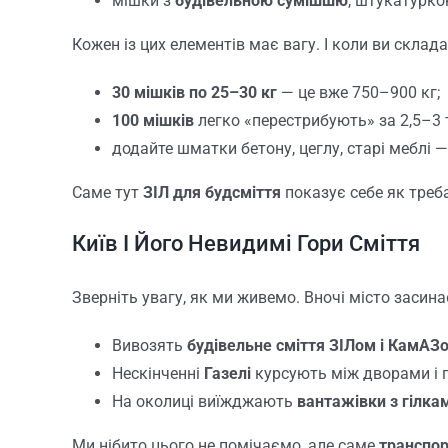
мішки з
будівельною сумішшю
, штукатурко
Кожен із цих елементів має вагу. І коли ви скла
30 мішків по 25–30 кг
— це вже 750–900 кг;
100 мішків
легко «перестрибують» за 2,5–3 
додайте шматки бетону, цеглу, старі меблі — 
Саме тут
ЗІЛ для будсміття
показує себе як треба
Київ І Його Невидимі Гори Сміття
Зверніть увагу, як ми живемо. Вночі місто засин
Вивозять
будівельне сміття ЗІЛом і КамАЗ
Нескінченні
Газелі
курсують між дворами і 
На околиці виїжджають
вантажівки з гілка
Ми нібито цього не помічаємо, але саме
транспо