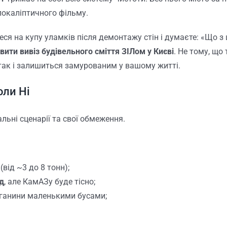
покаліптичного фільму.
итеся на купу уламків після демонтажу стін і думаєте: «Що з
вити вивіз будівельного сміття ЗІЛом у Києві
. Не тому, що 
 так і залишиться замурованим у вашому житті.
оли Ні
альні сценарії та свої обмеження.
(від ~3 до 8 тонн);
д
, але КамАЗу буде тісно;
біганини маленькими бусами;