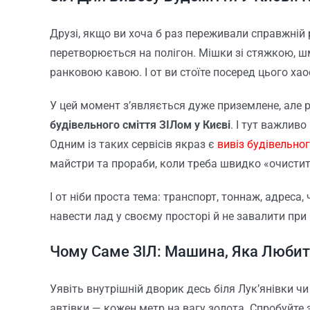
Друзі, якщо ви хоча б раз переживали справжній 
перетворюється на полігон. Мішки зі стяжкою, шм
ранковою кавою. І от ви стоїте посеред цього хаос
У цей момент з’являється дуже приземлене, але 
будівельного сміття ЗІЛом у Києві
. І тут важлив
Одним із таких сервісів якраз є
вивіз будівельног
майстри та прораби, коли треба швидко «очисти
І от ніби проста тема: транспорт, тоннаж, адреса,
навести лад у своєму просторі й не завалити при
Чому Саме ЗІЛ: Машина, Яка Люби
Уявіть внутрішній дворик десь біля Лук’янівки чи
автівки — кожен метр на вагу золота. Спробуйте 