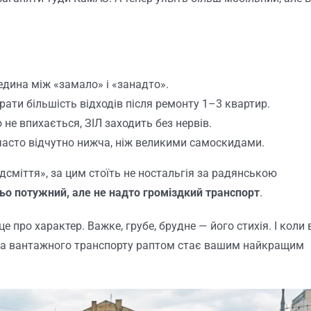
дина між «замало» і «занадто».
ати більшість відходів після ремонту 1–3 квартир.
не впихається, ЗІЛ заходить без нервів.
 часто відчутно нижча, ніж великими самоскидами.
дсміття», за цим стоїть не ностальгія за радянською
ьо потужний, але не надто громіздкий транспорт
.
е про характер. Важке, грубе, брудне — його стихія. І коли 
ола вантажного транспорту раптом стає вашим найкращим