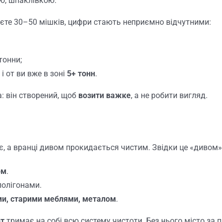
ю, шпаклівкою.
даєте 30–50 мішків, цифри стають неприємно відчутними:
тонни;
і от ви вже в зоні
5+ тонн
.
: він створений, щоб
возити важке
, а не робити вигляд.
ає, а вранці дивом прокидається чистим. Звідки це «дивом
ом
.
полігонами.
ми, старими меблями, металом
.
рт
тримає на собі всю систему чистоти. Без нього місто за 