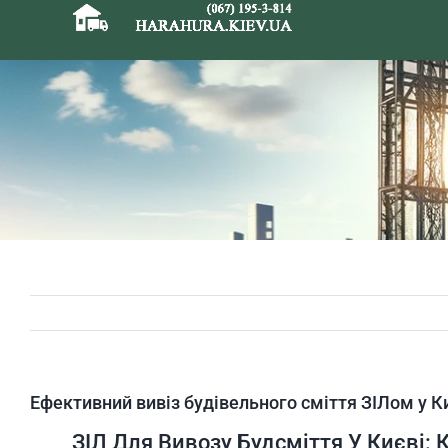
Skip
to
content
Ефективний вивіз будівельного сміття ЗІЛом у К
ЗІЛ Для Вивозу Будсміття У Києві: