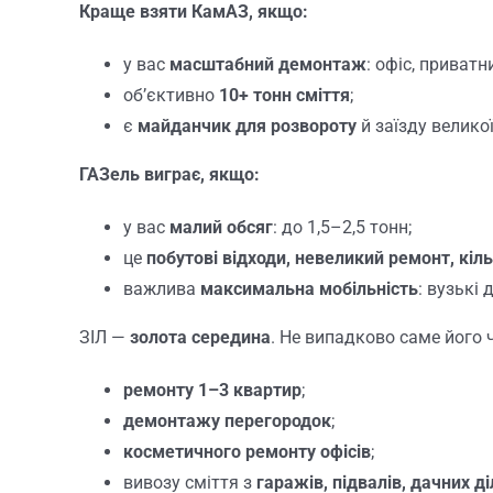
Краще взяти КамАЗ, якщо:
у вас
масштабний демонтаж
: офіс, приват
об’єктивно
10+ тонн сміття
;
є
майданчик для розвороту
й заїзду велико
ГАЗель виграє, якщо:
у вас
малий обсяг
: до 1,5–2,5 тонн;
це
побутові відходи, невеликий ремонт, кіл
важлива
максимальна мобільність
: вузькі
ЗІЛ —
золота середина
. Не випадково саме його 
ремонту 1–3 квартир
;
демонтажу перегородок
;
косметичного ремонту офісів
;
вивозу сміття з
гаражів, підвалів, дачних д