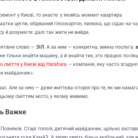
ремонт у Києві, то знаєте: у якийсь момент квартира
атки цегли, обірваний гіпсокартон, пилюка, що сідає на ч
у й розумієте: далі так жити не вийде.
рятівне слово —
ЗІЛ
. А за ним — конкретна, земна послуга:
в
о не тільки знайти машину, а й знайти тих, хто працює по-лю
о сміття у Києві від Harahura
— компанія, яку часто згадую
ти майданчик».
 час. Але за нею — дуже життєва історія про те, як ми нама
 цьому сміттям місто, у якому живемо.
ть Важке
 Позняків. Старі тополі, дитячий майданчик, щільно застав
заганяти туди КамАЗ. А тепер уявіть більш мобільний, але 