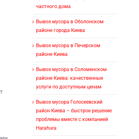
частного дома
Вывоз мусора в Оболонском
районе города Киева
Вывоз мусора в Печерском
районе Киева
Вывоз мусора в Соломенском
районе Киева: качественные
услуги по доступным ценам
»?
Вывоз мусора Голосеевский
район Киева – быстрое решение
проблемы вместе с компанией
Harahura
пару