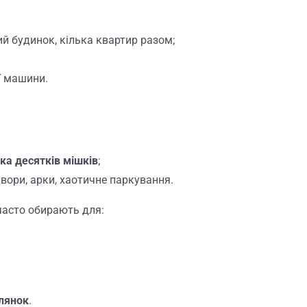
ний будинок, кілька квартир разом;
ї машини.
ька десятків мішків
;
 двори, арки, хаотичне паркування.
часто обирають для:
ілянок
.