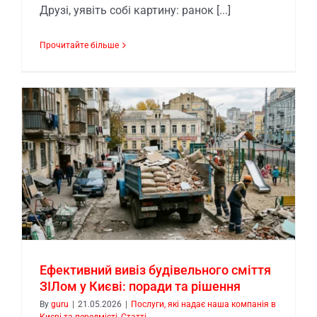
Друзі, уявіть собі картину: ранок [...]
Прочитайте більше
Ефективний вивіз будівельного сміття
ЗІЛом у Києві: поради та рішення
By
guru
|
21.05.2026
|
Послуги, які надає наша компанія в
Києві та передмісті
,
Статті