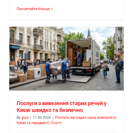
Прочитайте більше
Послуги з вивезення старих речей у
Києві швидко та безпечно
By
guru
|
17.06.2026
|
Послуги, які надає наша компанія в
Києві та передмісті
,
Статті