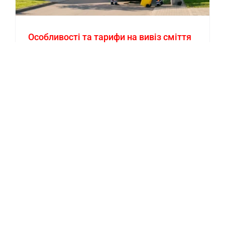
Особливості та тарифи на вивіз сміття
у передмісті Києва
By
guru
|
07.05.2026
|
Послуги, які надає наша компанія в
Києві та передмісті
Дізнайтеся, як організовано вивіз сміття у
містах передмістя Києва, зокрема в Ірпені,
Бучі та Броварах, та які фактори впливають
на вартість послуг.
Прочитайте більше