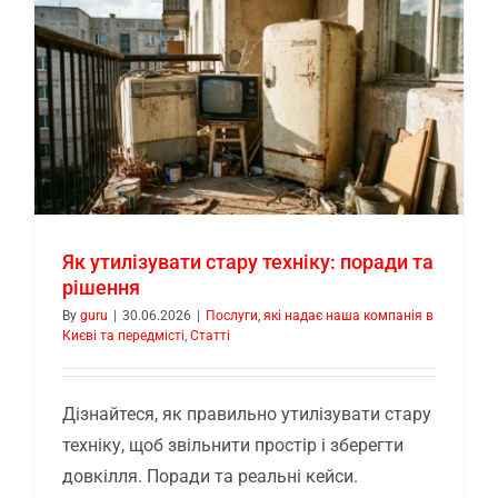
Як утилізувати стару техніку: поради та
рішення
By
guru
|
30.06.2026
|
Послуги, які надає наша компанія в
Києві та передмісті
,
Статті
Дізнайтеся, як правильно утилізувати стару
техніку, щоб звільнити простір і зберегти
довкілля. Поради та реальні кейси.