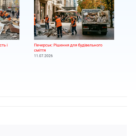
ть і
Печерськ: Рішення для будівельного
Вив
сміття
пор
11.07.2026
21.