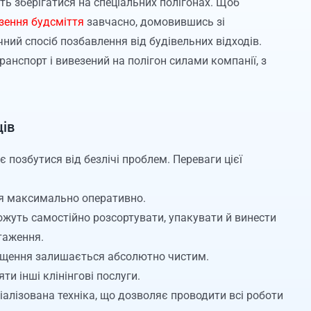
ть зберігатися на спеціальних полігонах. Щоб
зення будсміття
завчасно, домовившись зі
чний спосіб позбавлення від будівельних відходів.
ранспорт і вивезений на полігон силами компанії, з
ців
є позбутися від безлічі проблем. Переваги цієї
ся максимально оперативно.
ожуть самостійно розсортувати, упакувати й винести
таження.
міщення залишається абсолютно чистим.
и інші клінінгові послуги.
ціалізована техніка, що дозволяє проводити всі роботи