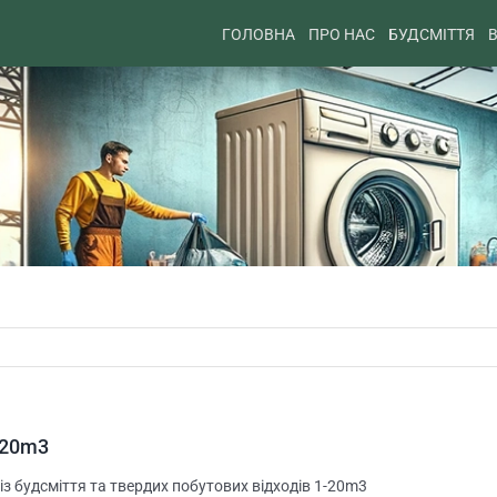
ГОЛОВНА
ПРО НАС
БУДСМІТТЯ
В
-20m3
із будсміття та твердих побутових відходів 1-20m3