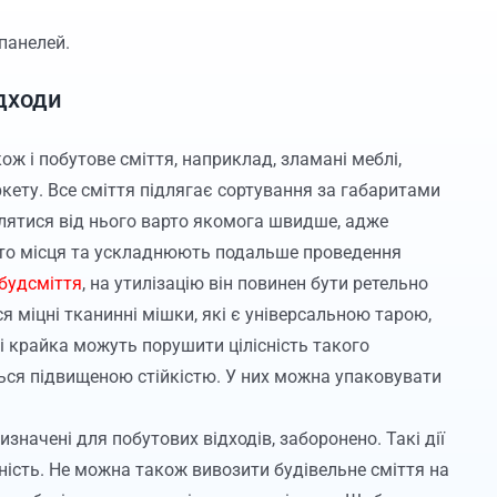
панелей.
ідходи
ж і побутове сміття, наприклад, зламані меблі,
кету. Все сміття підлягає сортування за габаритами
авлятися від нього варто якомога швидше, адже
ато місця та ускладнюють подальше проведення
будсміття
, на утилізацію він повинен бути ретельно
 міцні тканинні мішки, які є універсальною тарою,
чі крайка можуть порушити цілісність такого
ься підвищеною стійкістю. У них можна упаковувати
изначені для побутових відходів, заборонено. Такі дії
ість. Не можна також вивозити будівельне сміття на