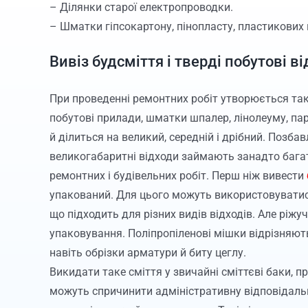
– Ділянки старої електропроводки.
– Шматки гіпсокартону, пінопласту, пластикових 
Вивіз будсміття і тверді побутові в
При проведенні ремонтних робіт утворюється тако
побутові прилади, шматки шпалер, лінолеуму, пар
й ділиться на великий, середній і дрібний. Позб
великогабаритні відходи займають занадто баг
ремонтних і будівельних робіт. Перш ніж вивести
упакований. Для цього можуть використовуватися
що підходить для різних видів відходів. Але ріжу
упаковування. Поліпропіленові мішки відрізняют
навіть обрізки арматури й биту цеглу.
Викидати таке сміття у звичайні сміттєві баки, пр
можуть спричинити адміністративну відповідальн