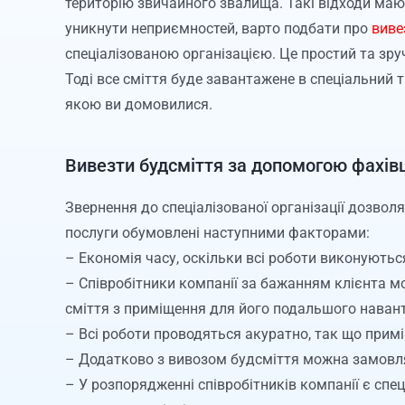
територію звичайного звалища. Такі відходи маю
уникнути неприємностей, варто подбати про
виве
спеціалізованою організацією. Це простий та зру
Тоді все сміття буде завантажене в спеціальний т
якою ви домовилися.
Вивезти будсміття за допомогою фахів
Звернення до спеціалізованої організації дозволя
послуги обумовлені наступними факторами:
– Економія часу, оскільки всі роботи виконують
– Співробітники компанії за бажанням клієнта м
сміття з приміщення для його подальшого наван
– Всі роботи проводяться акуратно, так що при
– Додатково з вивозом будсміття можна замовлят
– У розпорядженні співробітників компанії є спе