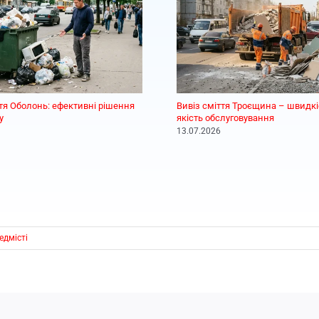
ття Оболонь: ефективні рішення
Вивіз сміття Троєщина – швидкіс
у
якість обслуговування
13.07.2026
едмісті